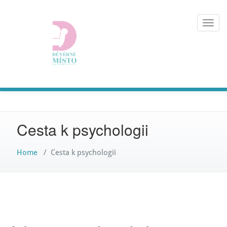
Skip
to
Toggl
content
navig
Cesta k psychologii
Home
/
Cesta k psychologii