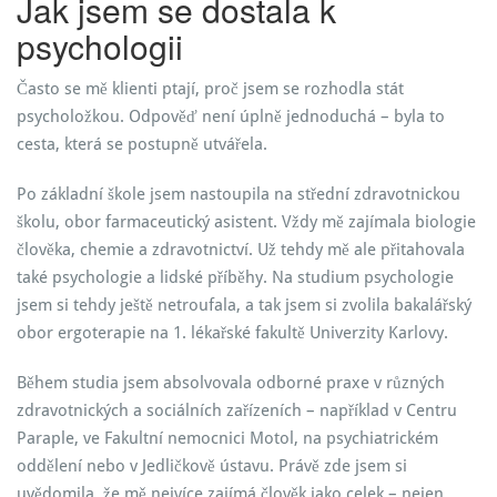
Jak jsem se dostala k
psychologii
Často se mě klienti ptají, proč jsem se rozhodla stát
psycholožkou. Odpověď není úplně jednoduchá – byla to
cesta, která se postupně utvářela.
Po základní škole jsem nastoupila na střední zdravotnickou
školu, obor farmaceutický asistent. Vždy mě zajímala biologie
člověka, chemie a zdravotnictví. Už tehdy mě ale přitahovala
také psychologie a lidské příběhy. Na studium psychologie
jsem si tehdy ještě netroufala, a tak jsem si zvolila bakalářský
obor ergoterapie na 1. lékařské fakultě Univerzity Karlovy.
Během studia jsem absolvovala odborné praxe v různých
zdravotnických a sociálních zařízeních – například v Centru
Paraple, ve Fakultní nemocnici Motol, na psychiatrickém
oddělení nebo v Jedličkově ústavu. Právě zde jsem si
uvědomila, že mě nejvíce zajímá člověk jako celek – nejen