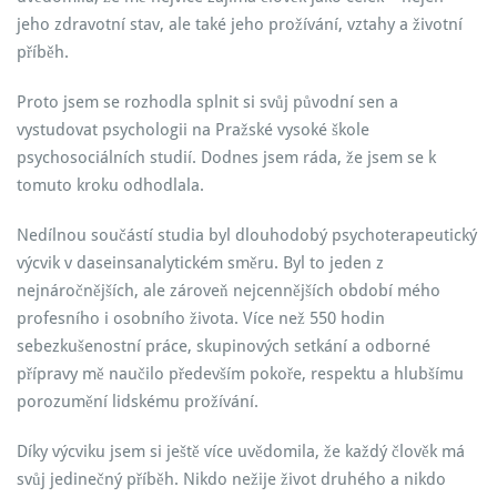
jeho zdravotní stav, ale také jeho prožívání, vztahy a životní
příběh.
Proto jsem se rozhodla splnit si svůj původní sen a
vystudovat psychologii na Pražské vysoké škole
psychosociálních studií. Dodnes jsem ráda, že jsem se k
tomuto kroku odhodlala.
Nedílnou součástí studia byl dlouhodobý psychoterapeutický
výcvik v daseinsanalytickém směru. Byl to jeden z
nejnáročnějších, ale zároveň nejcennějších období mého
profesního i osobního života. Více než 550 hodin
sebezkušenostní práce, skupinových setkání a odborné
přípravy mě naučilo především pokoře, respektu a hlubšímu
porozumění lidskému prožívání.
Díky výcviku jsem si ještě více uvědomila, že každý člověk má
svůj jedinečný příběh. Nikdo nežije život druhého a nikdo